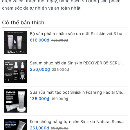
diện và cải thiện mỗi ngày, bằng cách sử dụng sản phẩm
chăm sóc da tự nhiên và an toàn nhất.
Có thể bản thích
Bộ sản phẩm chăm sóc da mặt Siniskin với 3 bước đơn giản
616,000₫
725,000₫
Serum phục hồi da Siniskin RECOVER B5 SERUM 30ml
256,000₫
285,000₫
Sữa rửa mặt tạo bọt Siniskin Foaming Facial Cleanser
135,000₫
150,000₫
Kem chống nắng tự nhiên Siniskin Natural Sunscreen 3in1
261,000₫
290,000₫